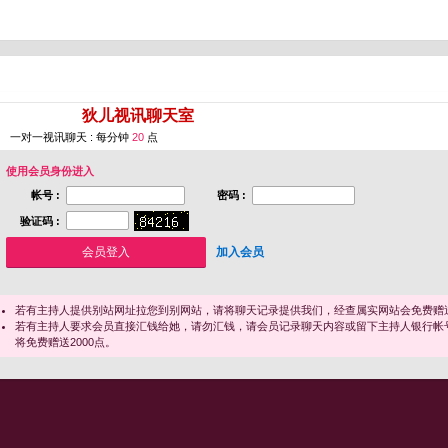
您即将进入 [
狄儿视讯聊天室
]
一对一视讯聊天 : 每分钟
20
点
使用会员身份进入
帐号 :
密码 :
验证码 :
加入会员
若有主持人提供别站网址拉您到别网站，请将聊天记录提供我们，经查属实网站会免费赠送
若有主持人要求会员直接汇钱给她，请勿汇钱，请会员记录聊天内容或留下主持人银行帐
将免费赠送2000点。