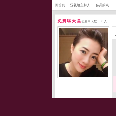
回首页
送礼给主持人
会员购点
免費聊天區
包厢内人数 ： 0 人