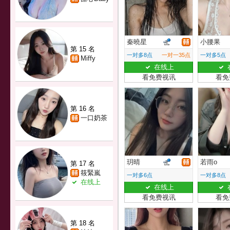
秦曉星
小腰果
第 15 名
一对多8点
一对一35点
一对多5点
Miffy
在线上
看免费视讯
看免
第 16 名
一口奶茶
玥晴
若雨o
第 17 名
筱緊嵐
一对多6点
一对多8点
在线上
在线上
看免费视讯
看免
第 18 名