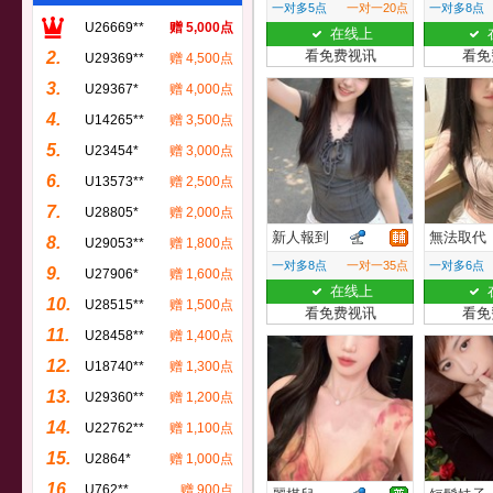
一对多5点
一对一20点
一对多8点
U26669**
赠 5,000点
在线上
看免费视讯
看免
2.
U29369**
赠 4,500点
3.
U29367*
赠 4,000点
4.
U14265**
赠 3,500点
5.
U23454*
赠 3,000点
6.
U13573**
赠 2,500点
7.
U28805*
赠 2,000点
新人報到
無法取代
8.
U29053**
赠 1,800点
一对多8点
一对一35点
一对多6点
9.
U27906*
赠 1,600点
在线上
10.
U28515**
赠 1,500点
看免费视讯
看免
11.
U28458**
赠 1,400点
12.
U18740**
赠 1,300点
13.
U29360**
赠 1,200点
14.
U22762**
赠 1,100点
15.
U2864*
赠 1,000点
16.
U762**
赠 900点