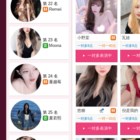
第 22 名
Remeii
小野棠
瓦娃
第 23 名
Moona
一对多8点
一对一40点
一对多8点
一对多表演中
一
第 24 名
蔓越莓
悠糖
倪是我的
第 25 名
夏若熙
一对多5点
一对一20点
一对多8点
一对多表演中
一