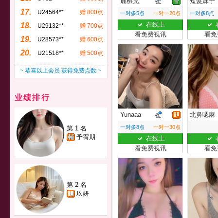
麗棋兒
短髮妹子
17.
U24564**
赠 800点
一对多5点
一对一20点
一对多8点
在线上
18.
U29132**
赠 700点
看免费视讯
看免
19.
U28573**
赠 600点
20.
U21518**
赠 500点
~ 恭喜以上会员 获得免费点数 ~
业绩排行
Yunaaa
北鼻嗯麻
一对多8点
一对一30点
第 1 名
予宥期
在线上
看免费视讯
看免
第 2 名
玖妍