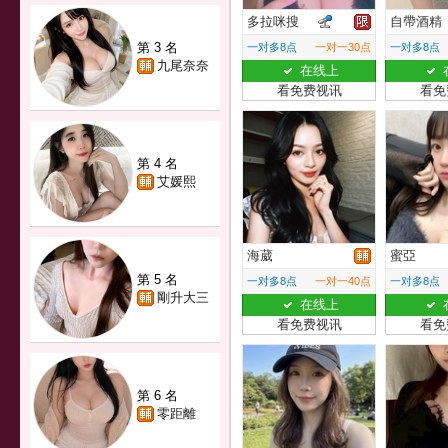
多拉咪搜
自帶酒精
第 3 名
一对多8点
一对一30点
一对多8点
九尾奈奈
在线上
看免费视讯
看免
第 4 名
艾媛熙
海葳
蜜亞
第 5 名
一对多8点
一对一40点
一对多8点
剛升大三
在线上
看免费视讯
看免
第 6 名
零距離