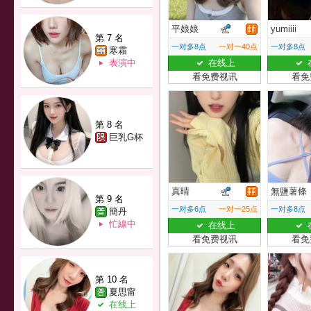
平娘娘
yumiiii
第 7 名
一对多8点
一对一40点
一对多8点
寒霜
表演中
在线上
看免费视讯
看免
第 8 名
巨乳G杯
真晴
無鹽薯條
第 9 名
一对多6点
一对一25点
一对多8点
簡丹
忙線中
在线上
看免费视讯
看免
第 10 名
夏思甯
在线上