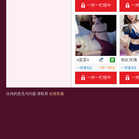
一对一忙线中
一
o棠棠o
粉紅玫瑰
一对多8点
一对一50点
一对多8点
一对一忙线中
一
任何的意见与问题 请联系
在线客服