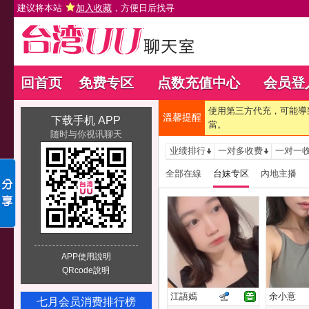
建议将本站
加入收藏
，方便日后找寻
回首页
免费专区
点数充值中心
会员登
使用第三方代充，可能導
溫馨提醒
下载手机 APP
當。
随时与你视讯聊天
业绩排行
一对多收费
一对一
全部在線
台妹专区
內地主播
APP使用說明
QRcode說明
江語嫣
余小意
七月会员消费排行榜