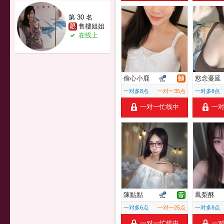
第 30 名
售樓姐姐
在线上
偷心小鹿
慾念蔓延
一对多8点
一对一35点
一对多8点
一对一忙线中
一
陳點點
鳳梨酥
一对多6点
一对一25点
一对多8点
一对一忙线中
一