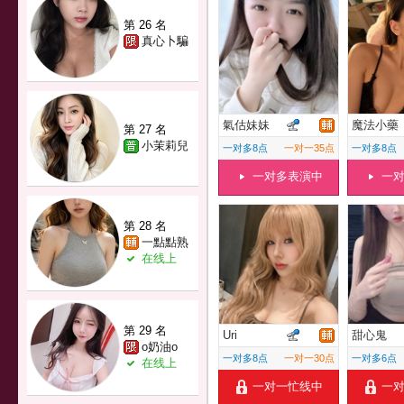
第 26 名
真心卜騙
氣估妹妹
魔法小藥
第 27 名
小茉莉兒
一对多8点
一对一35点
一对多8点
一对多表演中
一
第 28 名
一點點熟
在线上
第 29 名
Uri
甜心鬼
o奶油o
一对多8点
一对一30点
一对多6点
在线上
一对一忙线中
一