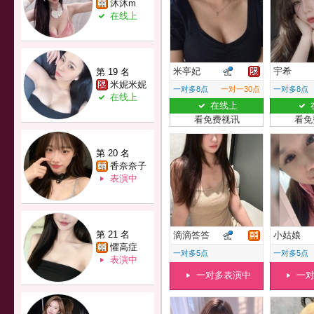
沐沐m
在线上
米亭妃
宇希
第 19 名
米妮米妮
一对多8点
一对一30点
一对多8点
在线上
在线上
看免费视讯
看免
第 20 名
香奈奈子
表演中
第 21 名
滴滴答答
小姑娘
懼高症
一对多5点
一对多5点
表演中
一对多表演中
一