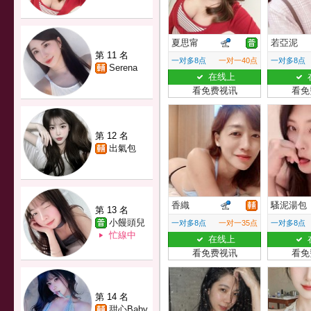
夏思甯
若亞泥
第 11 名
一对多8点
一对一40点
一对多8点
Serena
在线上
看免费视讯
看免
第 12 名
出氣包
香織
騷泥湯包
第 13 名
小饅頭兒
一对多8点
一对一35点
一对多8点
忙線中
在线上
看免费视讯
看免
第 14 名
甜心Baby